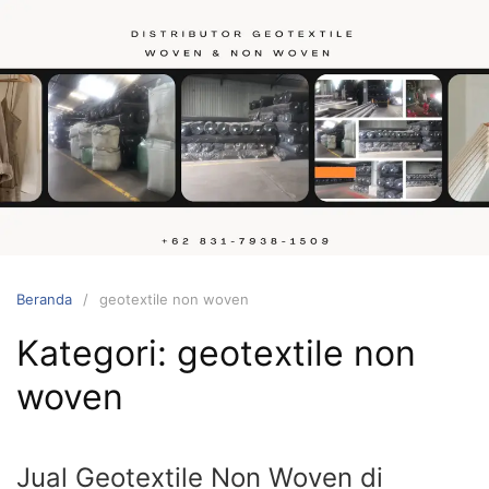
Langsung
ke
konten
Hubungi
kami
Beranda
geotextile non woven
Kategori:
geotextile non
woven
Jual Geotextile Non Woven di