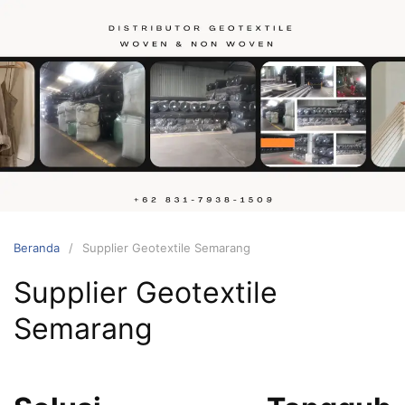
Langsung
ke
konten
Hubungi
kami
Beranda
Supplier Geotextile Semarang
Supplier Geotextile
Semarang