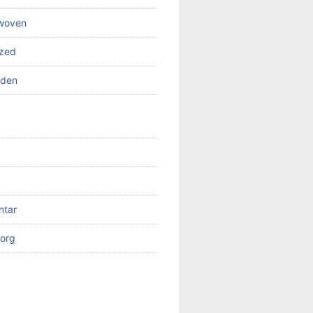
 woven
ized
rden
ntar
org