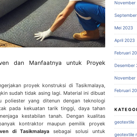
November
September
Mei 2023
April 2023
Februari 2
oven dan Manfaatnya untuk Proyek
Desember 
November 
erjakan proyek konstruksi di Tasikmalaya,
Februari 2
in sudah tidak asing lagi. Material ini dibuat
au poliester yang ditenun dengan teknologi
tak pada kekuatan tarik tinggi, daya tahan
KATEGO
njaga kestabilan tanah. Dengan kualitas
geotextile
 banyak kontraktor maupun pemilik proyek
oven di Tasikmalaya
sebagai solusi untuk
geotextile