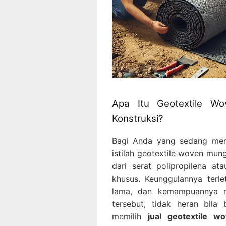
Apa Itu Geotextile W
Konstruksi?
Bagi Anda yang sedang meng
istilah geotextile woven mungk
dari serat polipropilena at
khusus. Keunggulannya terle
lama, dan kemampuannya me
tersebut, tidak heran bila
memilih
jual geotextile w