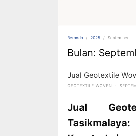
Beranda
2025
September
Bulan:
Septem
Jual Geotextile Wo
GEOTEXTILE WOVEN
·
SEPTEM
Jual Geot
Tasikmalaya: