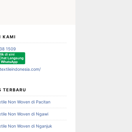
I KAMI
38 1509
textileindonesia.com/
S TERBARU
xtile Non Woven di Pacitan
xtile Non Woven di Ngawi
xtile Non Woven di Nganjuk