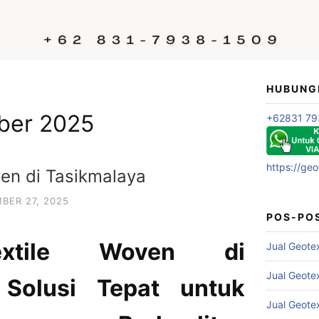
HUBUNG
ber 2025
+62831 79
https://geo
ven di Tasikmalaya
BER 27, 2025
POS-PO
extile Woven di
Jual Geote
Jual Geote
 Solusi Tepat untuk
Jual Geote