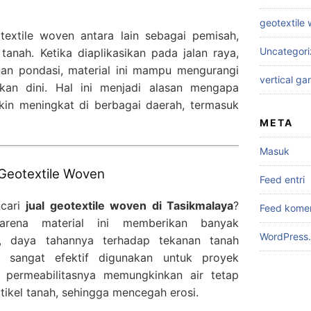
geotextile
otextile woven antara lain sebagai pemisah,
Uncategor
 tanah. Ketika diaplikasikan pada jalan raya,
nan pondasi, material ini mampu mengurangi
vertical ga
kan dini. Hal ini menjadi alasan mengapa
kin meningkat di berbagai daerah, termasuk
META
Masuk
Geotextile Woven
Feed entri
cari
jual geotextile woven di Tasikmalaya
?
Feed kome
arena material ini memberikan banyak
WordPress.
a, daya tahannya terhadap tekanan tanah
 sangat efektif digunakan untuk proyek
at permeabilitasnya memungkinkan air tetap
ikel tanah, sehingga mencegah erosi.