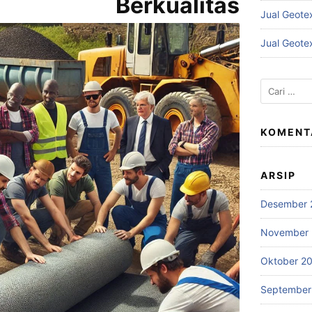
si Berkualitas
Jual Geote
Jual Geote
Cari
untuk:
KOMENT
ARSIP
Desember 
November
Oktober 2
September