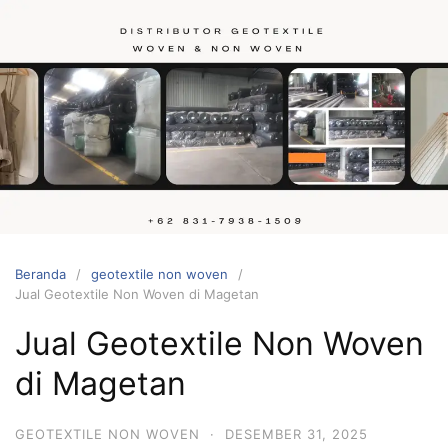
Langsung
ke
konten
Hubungi
kami
Beranda
geotextile non woven
Jual Geotextile Non Woven di Magetan
Jual Geotextile Non Woven
di Magetan
GEOTEXTILE NON WOVEN
·
DESEMBER 31, 2025