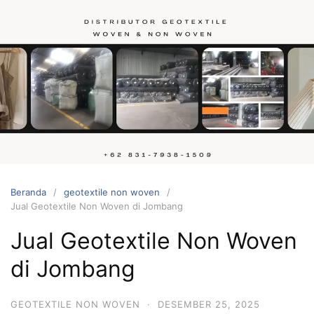
Langsung
ke
konten
Hubungi
kami
Beranda
geotextile non woven
Jual Geotextile Non Woven di Jombang
Jual Geotextile Non Woven
di Jombang
GEOTEXTILE NON WOVEN
·
DESEMBER 25, 2025