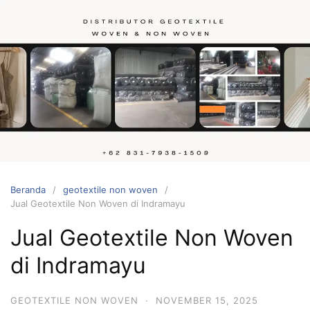
Langsung
ke
konten
Hubungi
kami
Beranda
geotextile non woven
Jual Geotextile Non Woven di Indramayu
Jual Geotextile Non Woven
di Indramayu
GEOTEXTILE NON WOVEN
·
NOVEMBER 15, 2025