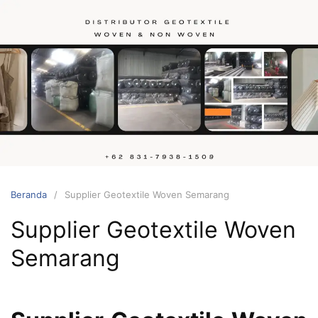
Langsung
ke
konten
Hubungi
kami
Beranda
Supplier Geotextile Woven Semarang
Supplier Geotextile Woven
Semarang