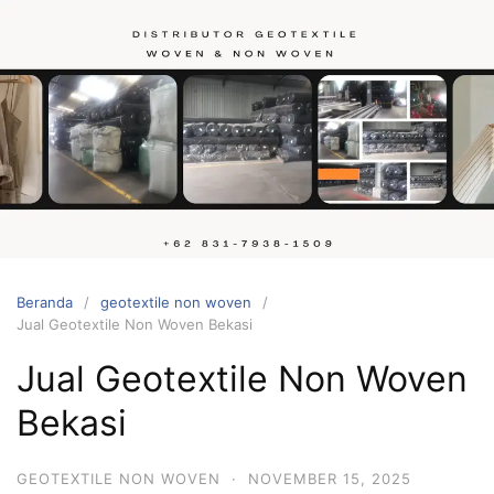
Langsung
ke
konten
Hubungi
kami
Beranda
geotextile non woven
Jual Geotextile Non Woven Bekasi
Jual Geotextile Non Woven
Bekasi
GEOTEXTILE NON WOVEN
·
NOVEMBER 15, 2025