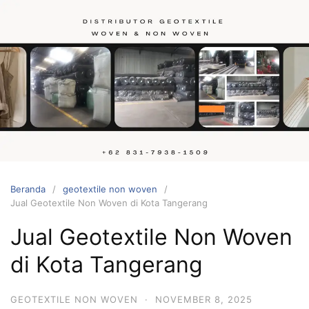
Langsung
ke
konten
Hubungi
kami
Beranda
geotextile non woven
Jual Geotextile Non Woven di Kota Tangerang
Jual Geotextile Non Woven
di Kota Tangerang
GEOTEXTILE NON WOVEN
·
NOVEMBER 8, 2025