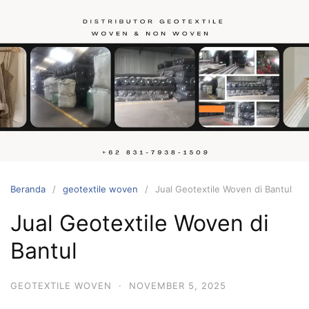
Langsung
ke
konten
Hubungi
kami
Beranda
geotextile woven
Jual Geotextile Woven di Bantul
Jual Geotextile Woven di
Bantul
GEOTEXTILE WOVEN
·
NOVEMBER 5, 2025