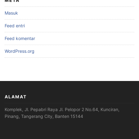
META
Masuk
Feed entri
Feed komentar
WordPress.org
ALAMAT
Komplek, Jl. Pepabri Raya Jl. Pelopor 2 No.64, Kunciran,
Pinang, Tangerang City, Banten 15144