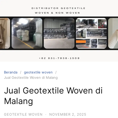
Langsung
ke
konten
Hubungi
kami
Beranda
geotextile woven
Jual Geotextile Woven di Malang
Jual Geotextile Woven di
Malang
GEOTEXTILE WOVEN
·
NOVEMBER 2, 2025