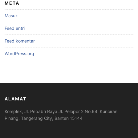
META
Masuk
Feed entri
Feed komentar
WordPress.org
ALAMAT
Komplek, Jl. Pepabri Raya Jl. Pelopor 2 No.64, Kunciran,
Pinang, Tangerang City, Banten 15144