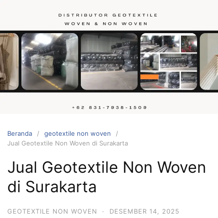
Langsung
ke
konten
Hubungi
kami
Beranda
geotextile non woven
Jual Geotextile Non Woven di Surakarta
Jual Geotextile Non Woven
di Surakarta
GEOTEXTILE NON WOVEN
·
DESEMBER 14, 2025