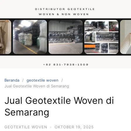
Langsung
ke
konten
Hubungi
kami
Beranda
geotextile woven
Jual Geotextile Woven di Semarang
Jual Geotextile Woven di
Semarang
GEOTEXTILE WOVEN
·
OKTOBER 19, 2025