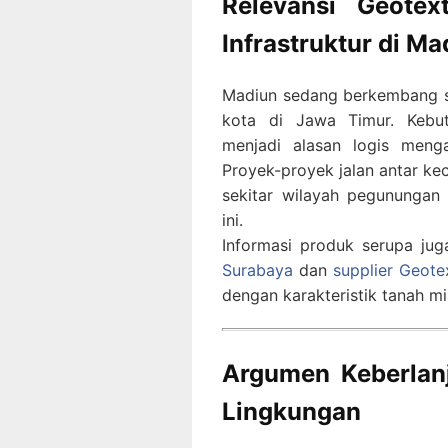
Relevansi Geote
Infrastruktur di Ma
Madiun sedang berkembang se
kota di Jawa Timur. Kebutu
menjadi alasan logis men
Proyek-proyek jalan antar ke
sekitar wilayah pegunungan
ini.
Informasi produk serupa ju
Surabaya
dan
supplier Geote
dengan karakteristik tanah mi
Argumen Keberlanj
Lingkungan