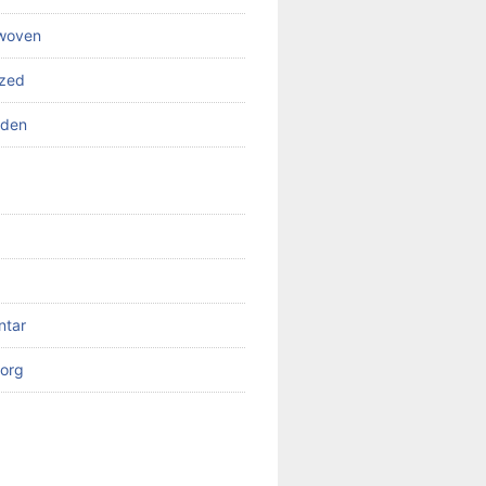
 woven
ized
rden
ntar
org