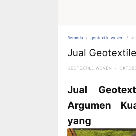
Beranda
geotextile woven
Ju
Jual Geotexti
GEOTEXTILE WOVEN
·
OKTOBE
Jual Geotex
Argumen Kua
yang L