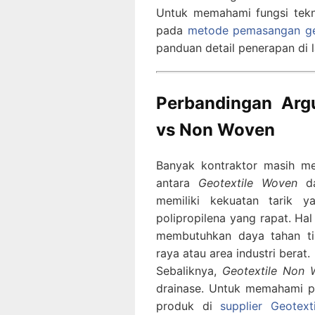
Untuk memahami fungsi tekn
pada
metode pemasangan geo
panduan detail penerapan di 
Perbandingan Argu
vs Non Woven
Banyak kontraktor masih m
antara
Geotextile Woven
d
memiliki kekuatan tarik 
polipropilena yang rapat. Ha
membutuhkan daya tahan tin
raya atau area industri berat.
Sebaliknya,
Geotextile Non
drainase. Untuk memahami p
produk di
supplier Geotex