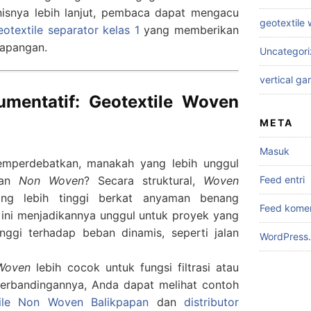
isnya lebih lanjut, pembaca dapat mengacu
geotextile
textile separator kelas 1
yang memberikan
lapangan.
Uncategor
vertical ga
mentatif: Geotextile Woven
META
Masuk
emperdebatkan, manakah yang lebih unggul
Feed entri
an
Non Woven
? Secara struktural,
Woven
yang lebih tinggi berkat anyaman benang
Feed kome
l ini menjadikannya unggul untuk proyek yang
ggi terhadap beban dinamis, seperti jalan
WordPress.
 Woven
lebih cocok untuk fungsi filtrasi atau
erbandingannya, Anda dapat melihat contoh
tile Non Woven Balikpapan
dan
distributor