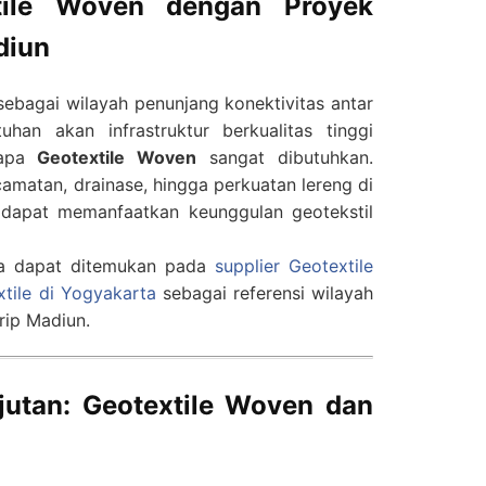
xtile Woven dengan Proyek
diun
bagai wilayah penunjang konektivitas antar
han akan infrastruktur berkualitas tinggi
gapa
Geotextile Woven
sangat dibutuhkan.
camatan, drainase, hingga perkuatan lereng di
 dapat memanfaatkan keunggulan geotekstil
ga dapat ditemukan pada
supplier Geotextile
xtile di Yogyakarta
sebagai referensi wilayah
rip Madiun.
utan: Geotextile Woven dan