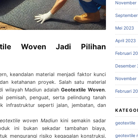
November
September
Mei 2023
April 2023
tile Woven Jadi Pilihan
Februari 2
Desember 
rn, keandalan material menjadi faktor kunci
November 
dan ketahanan proyek. Salah satu material
di wilayah Madiun adalah
Geotextile Woven
.
Februari 2
gai pemisah, penguat, serta pelindung tanah
 infrastruktur seperti jalan, jembatan, dan
KATEGO
geotextile woven Madiun
kini semakin sadar
geotextile
oduk ini bukan sekadar tambahan biaya,
tuk mengurangi risiko kegagalan konstruksi.
geotextile