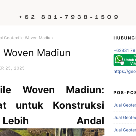
al Geotextile Woven Madiun
HUBUNG
le Woven Madiun
+62831 79
R 25, 2025
https://geo
tile Woven Madiun:
POS-PO
t untuk Konstruksi
Jual Geote
Jual Geote
ebih Andal
Jual Geote