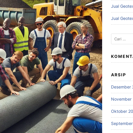
Jual Geote
Jual Geote
Cari
untuk:
KOMENT
ARSIP
Desember 
November
Oktober 2
September