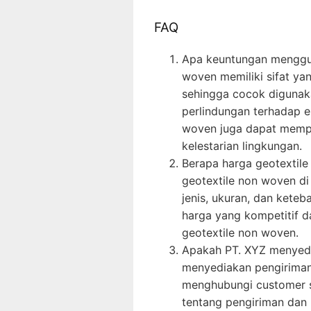
FAQ
Apa keuntungan menggun
woven memiliki sifat ya
sehingga cocok diguna
perlindungan terhadap er
woven juga dapat mempe
kelestarian lingkungan.
Berapa harga geotextil
geotextile non woven di
jenis, ukuran, dan kete
harga yang kompetitif d
geotextile non woven.
Apakah PT. XYZ menyedi
menyediakan pengiriman 
menghubungi customer se
tentang pengiriman dan