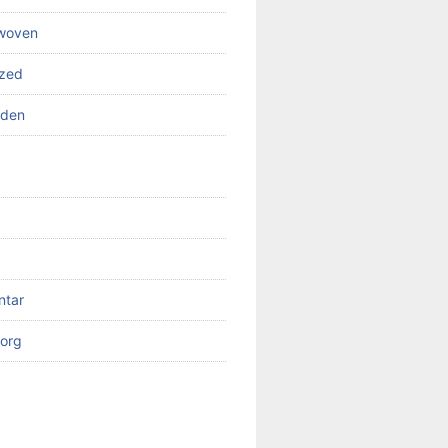
 woven
ized
rden
ntar
org