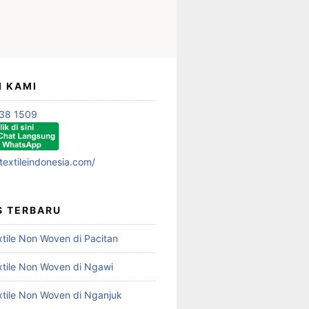
I KAMI
38 1509
textileindonesia.com/
S TERBARU
xtile Non Woven di Pacitan
xtile Non Woven di Ngawi
xtile Non Woven di Nganjuk