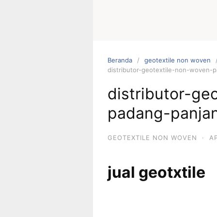
Beranda
geotextile non woven
distributor-geotextile-non-woven
distributor-ge
padang-panja
GEOTEXTILE NON WOVEN
·
AP
jual geotxtile