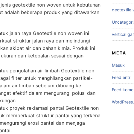
jenis geotextile non woven untuk kebutuhan
geotextile
ikut adalah beberapa produk yang ditawarkan
Uncategor
tuk jalan raya Geotextile non woven ini
vertical ga
uat struktur jalan raya dan melindungi
akan akibat air dan bahan kimia. Produk ini
META
 ukuran dan ketebalan sesuai dengan
Masuk
tuk pengolahan air limbah Geotextile non
Feed entri
gai filter untuk menghilangkan partikel-
dalam air limbah sebelum dibuang ke
Feed kome
sangat efektif dalam mengurangi polusi dan
kungan.
WordPress.
tuk proyek reklamasi pantai Geotextile non
uk memperkuat struktur pantai yang terkena
t mengurangi erosi pantai dan menjaga
antai.