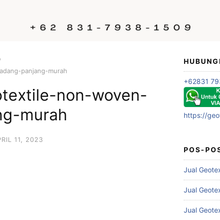
HUBUNG
-padang-panjang-murah
+62831 79
otextile-non-woven-
ng-murah
https://geo
RIL 11, 2023
POS-PO
Jual Geote
Jual Geote
Jual Geote