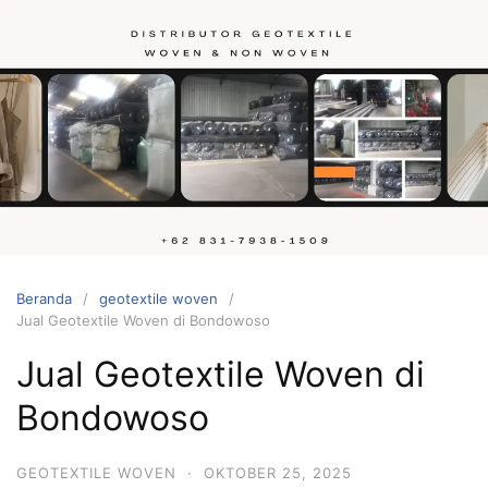
Langsung
ke
konten
Hubungi
kami
Beranda
geotextile woven
Jual Geotextile Woven di Bondowoso
Jual Geotextile Woven di
Bondowoso
GEOTEXTILE WOVEN
·
OKTOBER 25, 2025