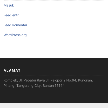
Masuk
Feed entri
Feed komentar
WordPress.org
ALAMAT
Komplek, Jl. Pepabri Raya Jl. Pelopor 2 No.64, Kunciran,
Pinang, Tangerang City, Banten 15144