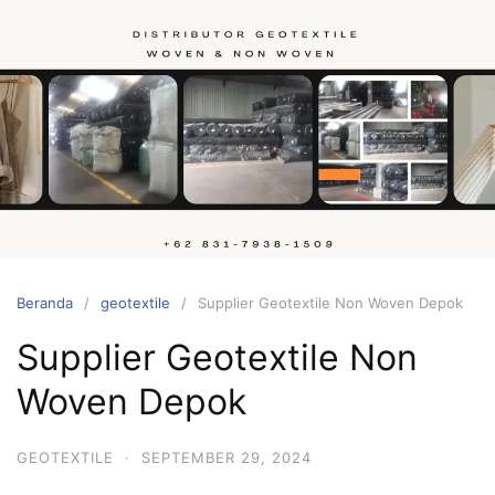
Langsung
ke
konten
Hubungi
kami
Beranda
geotextile
Supplier Geotextile Non Woven Depok
Supplier Geotextile Non
Woven Depok
GEOTEXTILE
·
SEPTEMBER 29, 2024