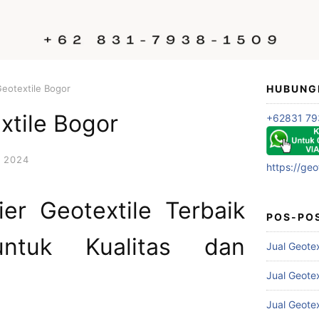
Geotextile Bogor
HUBUNG
xtile Bogor
+62831 79
 2024
https://geo
ier Geotextile Terbaik
POS-PO
ntuk Kualitas dan
Jual Geote
Jual Geote
Jual Geote