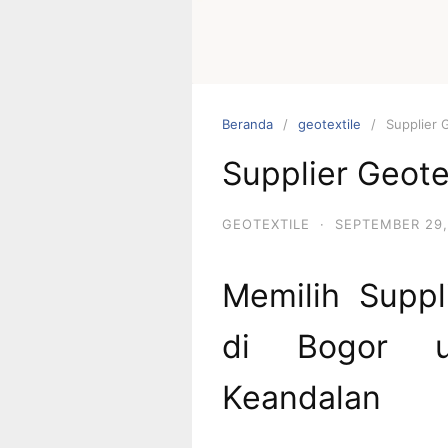
Beranda
geotextile
Supplier 
Supplier Geote
GEOTEXTILE
·
SEPTEMBER 29,
Memilih Suppl
di Bogor u
Keandalan