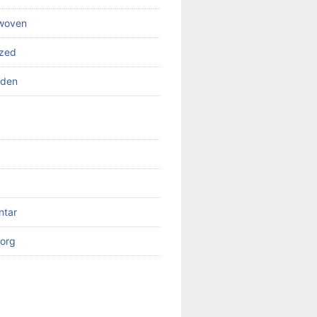
 woven
ized
rden
ntar
org