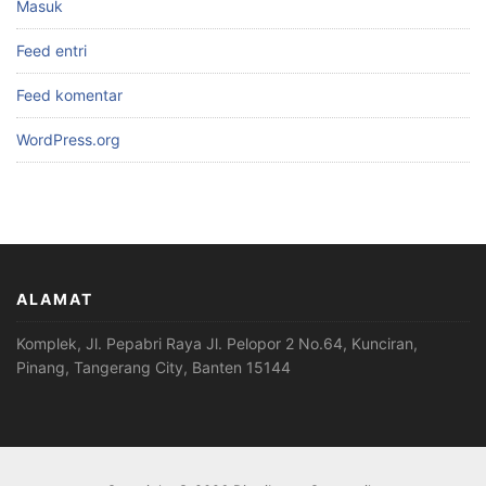
Masuk
Feed entri
Feed komentar
WordPress.org
ALAMAT
Komplek, Jl. Pepabri Raya Jl. Pelopor 2 No.64, Kunciran,
Pinang, Tangerang City, Banten 15144