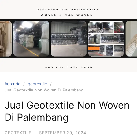
Langsung
ke
konten
Hubungi
kami
Beranda
geotextile
Jual Geotextile Non Woven Di Palembang
Jual Geotextile Non Woven
Di Palembang
GEOTEXTILE
·
SEPTEMBER 29, 2024