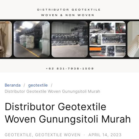
Langsung
ke
konten
Hubungi
kami
Beranda
geotextile
Distributor Geotextile Woven Gunungsitoli Murah
Distributor Geotextile
Woven Gunungsitoli Murah
GEOTEXTILE
,
GEOTEXTILE WOVEN
·
APRIL 14, 2023