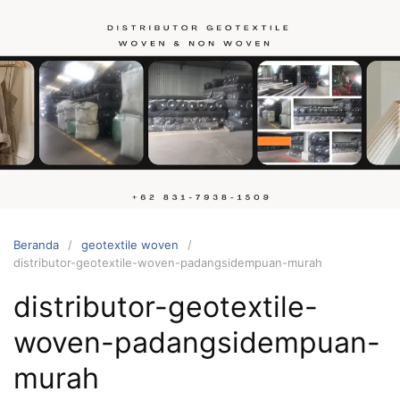
Langsung
ke
konten
Hubungi
kami
Beranda
geotextile woven
distributor-geotextile-woven-padangsidempuan-murah
distributor-geotextile-
woven-padangsidempuan-
murah