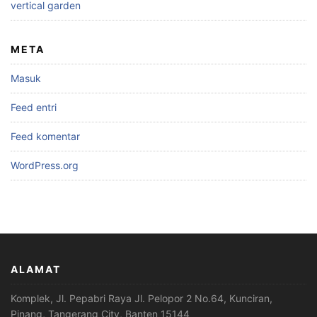
vertical garden
META
Masuk
Feed entri
Feed komentar
WordPress.org
ALAMAT
Komplek, Jl. Pepabri Raya Jl. Pelopor 2 No.64, Kunciran,
Pinang, Tangerang City, Banten 15144