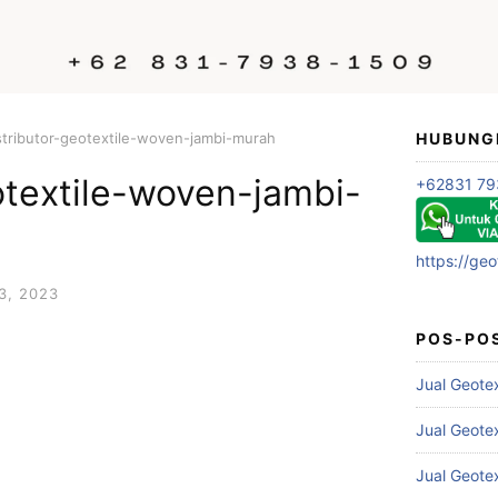
stributor-geotextile-woven-jambi-murah
HUBUNG
otextile-woven-jambi-
+62831 79
https://geo
3, 2023
POS-PO
Jual Geote
Jual Geote
Jual Geote