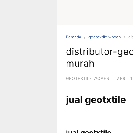
Beranda
geotextile woven
di
distributor-ge
murah
GEOTEXTILE WOVEN
·
APRIL 1
jual geotxtile
jual geotxtile