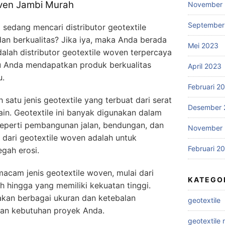
oven Jambi Murah
November
September
 sedang mencari distributor geotextile
an berkualitas? Jika iya, maka Anda berada
Mei 2023
alah distributor geotextile woven terpercaya
 Anda mendapatkan produk berkualitas
April 2023
u.
Februari 2
 satu jenis geotextile yang terbuat dari serat
Desember 
kain. Geotextile ini banyak digunakan dalam
seperti pembangunan jalan, bendungan, dan
November 
 dari geotextile woven adalah untuk
Februari 2
gah erosi.
cam jenis geotextile woven, mulai dari
KATEGO
h hingga yang memiliki kekuatan tinggi.
iakan berbagai ukuran dan ketebalan
geotextile
gan kebutuhan proyek Anda.
geotextile