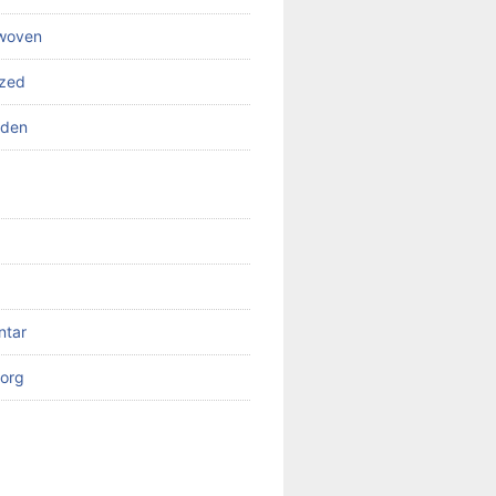
 woven
ized
rden
ntar
org