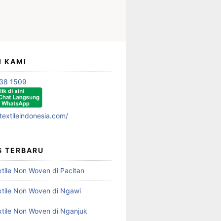
I KAMI
38 1509
textileindonesia.com/
S TERBARU
xtile Non Woven di Pacitan
xtile Non Woven di Ngawi
xtile Non Woven di Nganjuk