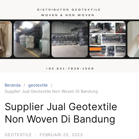
Langsung
ke
konten
Hubungi
kami
Beranda
geotextile
Supplier Jual Geotextile Non Woven Di Bandung
Supplier Jual Geotextile
Non Woven Di Bandung
GEOTEXTILE
·
FEBRUARI 20, 2023