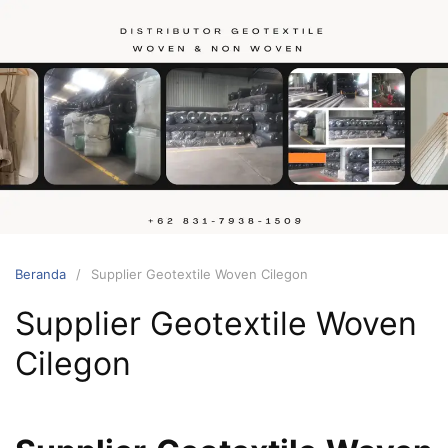
Langsung
ke
konten
Hubungi
kami
Beranda
Supplier Geotextile Woven Cilegon
Supplier Geotextile Woven
Cilegon