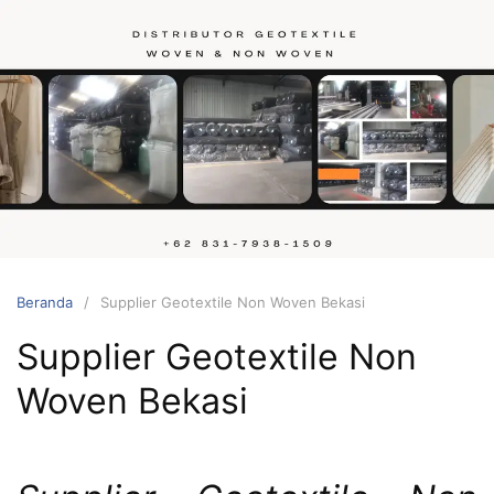
Langsung
ke
konten
Hubungi
kami
Beranda
Supplier Geotextile Non Woven Bekasi
Supplier Geotextile Non
Woven Bekasi