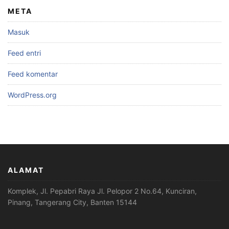
META
Masuk
Feed entri
Feed komentar
WordPress.org
ALAMAT
Komplek, Jl. Pepabri Raya Jl. Pelopor 2 No.64, Kunciran,
Pinang, Tangerang City, Banten 15144