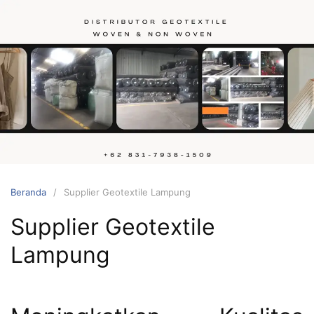
Langsung
ke
konten
Hubungi
kami
Beranda
Supplier Geotextile Lampung
Supplier Geotextile
Lampung