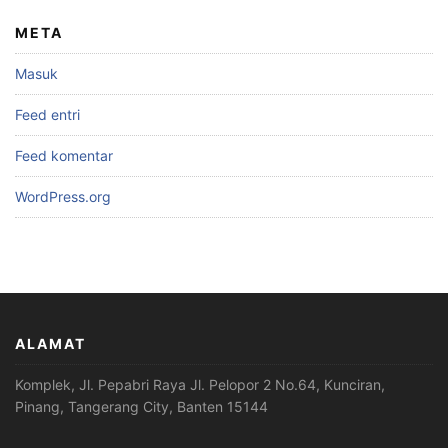
META
Masuk
Feed entri
Feed komentar
WordPress.org
ALAMAT
Komplek, Jl. Pepabri Raya Jl. Pelopor 2 No.64, Kunciran,
Pinang, Tangerang City, Banten 15144