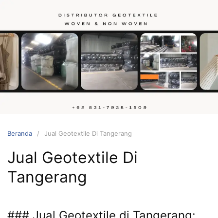
Langsung
ke
konten
Hubungi
kami
Beranda
Jual Geotextile Di Tangerang
Jual Geotextile Di
Tangerang
### Jual Geotextile di Tangerang: