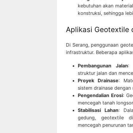
kebutuhan akan materi
konstruksi, sehingga leb
Aplikasi Geotextile
Di Serang, penggunaan geotex
infrastruktur. Beberapa aplik
Pembangunan Jalan
:
struktur jalan dan menc
Proyek Drainase
: Mat
sistem drainase dengan
Pengendalian Erosi
: Ge
mencegah tanah longsor
Stabilisasi Lahan
: Dal
gedung, geotextile d
mencegah penurunan ta