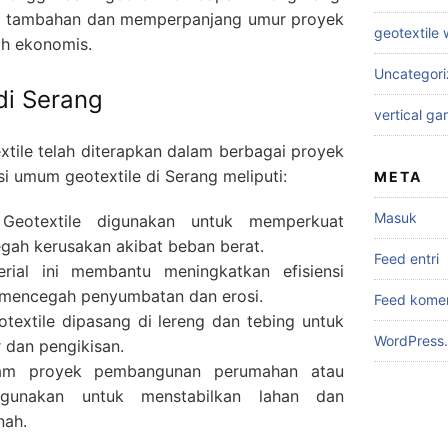
al tambahan dan memperpanjang umur proyek
geotextile
ih ekonomis.
Uncategor
 di Serang
vertical ga
tile telah diterapkan dalam berbagai proyek
asi umum geotextile di Serang meliputi:
META
Masuk
 Geotextile digunakan untuk memperkuat
egah kerusakan akibat beban berat.
Feed entri
erial ini membantu meningkatkan efisiensi
 mencegah penyumbatan dan erosi.
Feed kome
otextile dipasang di lereng dan tebing untuk
WordPress.
 dan pengikisan.
am proyek pembangunan perumahan atau
igunakan untuk menstabilkan lahan dan
nah.