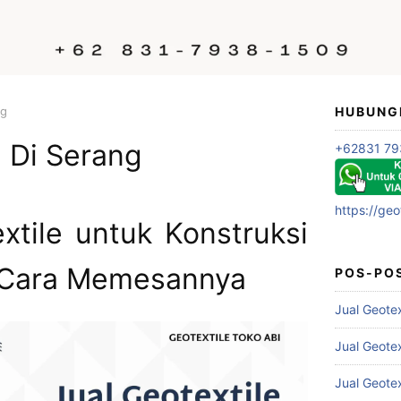
ng
HUBUNG
e Di Serang
+62831 79
https://geo
xtile untuk Konstruksi
 Cara Memesannya
POS-PO
Jual Geote
Jual Geote
Jual Geote