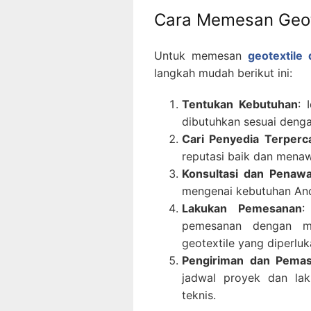
Cara Memesan Geote
Untuk memesan
geotextile
langkah mudah berikut ini:
Tentukan Kebutuhan
: 
dibutuhkan sesuai deng
Cari Penyedia Terperc
reputasi baik dan menaw
Konsultasi dan Penaw
mengenai kebutuhan And
Lakukan Pemesanan
:
pemesanan dengan mem
geotextile yang diperluk
Pengiriman dan Pema
jadwal proyek dan la
teknis.