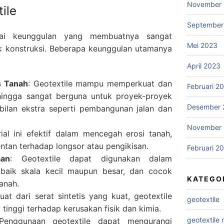
November
ile
September
agai keunggulan yang membuatnya sangat
Mei 2023
k konstruksi. Beberapa keunggulan utamanya
April 2023
s Tanah
: Geotextile mampu memperkuat dan
Februari 2
hingga sangat berguna untuk proyek-proyek
Desember 
ilan ekstra seperti pembangunan jalan dan
November 
rial ini efektif dalam mencegah erosi tanah,
entan terhadap longsor atau pengikisan.
Februari 2
aan
: Geotextile dapat digunakan dalam
 baik skala kecil maupun besar, dan cocok
KATEGO
anah.
uat dari serat sintetis yang kuat, geotextile
geotextile
tinggi terhadap kerusakan fisik dan kimia.
geotextile
Penggunaan geotextile dapat mengurangi