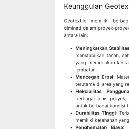
Keunggulan Geotext
Geotextile memiliki berb
diminati dalam proyek-proye
antara lain:
Meningkatkan Stabilita
menstabilkan tanah, se
yang memerlukan kestab
jembatan.
Mencegah Erosi
: Mate
terutama di area yang r
Fleksibilitas Penggun
berbagai jenis proyek,
untuk berbagai kondisi t
Durabilitas Tinggi
: Terb
memiliki ketahanan yang 
Penghematan Biaya
: 