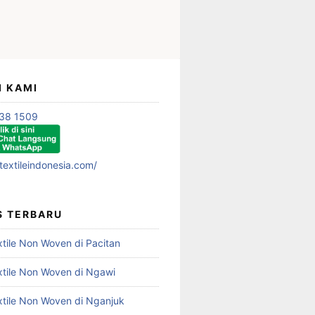
I KAMI
38 1509
textileindonesia.com/
S TERBARU
xtile Non Woven di Pacitan
xtile Non Woven di Ngawi
xtile Non Woven di Nganjuk