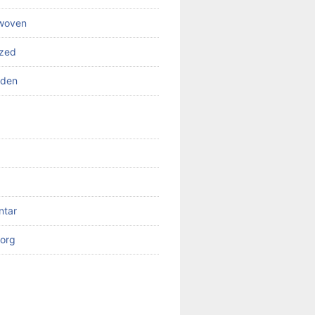
 woven
ized
rden
ntar
org