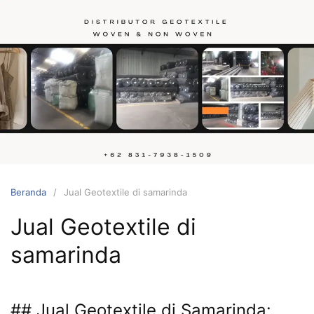
Langsung
ke
konten
Hubungi
kami
Beranda
Jual Geotextile di samarinda
Jual Geotextile di
samarinda
## Jual Geotextile di Samarinda: