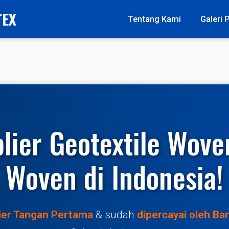
TEX
Tentang Kami
Galeri 
lier Geotextile Wov
Woven di Indonesia!
ier Tangan Pertama
& sudah
dipercayai oleh B